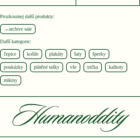
cena
cena
byla:
je:
4
3
Prozkoumej další produkty:
000 Kč.
200 Kč.
→archive sale
Další kategorie:
čepice
košile
plakáty
šaty
šperky
poukázky
plátěné tašky
vše
trička
kalhoty
mikiny