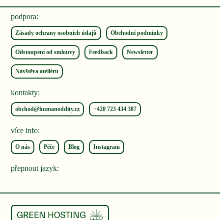
podpora:
Zásady ochrany osobních údajů
Obchodní podmínky
Odstoupení od smlouvy
Feedback
Newsletter
Návštěva ateliéru
kontakty:
obchod@humanoddity.cz
+420 ‭723 434 387‬
více info:
O nás
Péče
Blog
Instagram
přepnout jazyk: