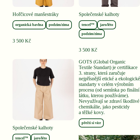
Hořčicové manšestráky
Společenské kalhoty
organická bavlna
podzim/zima
tencel™
jaro/léto
podzim/zima
3 500
Kč
3 500
Kč
GOTS (Global Organic
Textile Standart) je certifikace
3. strany, která zaručuje
nejpřísnější etické a ekologické
standarty v celém výrobním
procesu (od semínka po finální
látku, kterou používáme).
Nevyužívají se zdraví škodlivé
chemikálie, jako pesticidy
a těžké kovy.
přečti si více
Společenské kalhoty
tencel™
jaro/léto