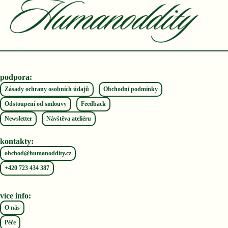
podpora:
Zásady ochrany osobních údajů
Obchodní podmínky
Odstoupení od smlouvy
Feedback
Newsletter
Návštěva ateliéru
kontakty:
obchod@humanoddity.cz
+420 ‭723 434 387‬
více info:
O nás
Péče