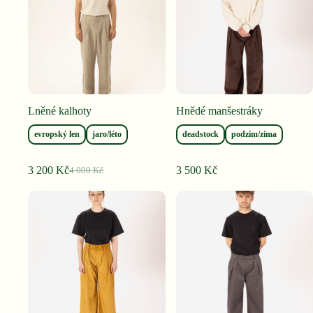
Lněné kalhoty
Hnědé manšestráky
evropský len
jaro/léto
deadstock
podzim/zima
3 200
Kč
3 500
Kč
4 000
Kč
Původní
Aktuální
cena
cena
byla:
je:
4
3
000 Kč.
200 Kč.