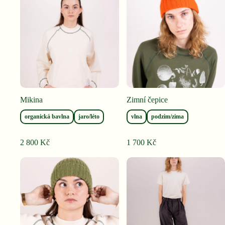
Mikina
Zimní čepice
organická bavlna
jaro/léto
vlna
podzim/zima
2 800
Kč
1 700
Kč