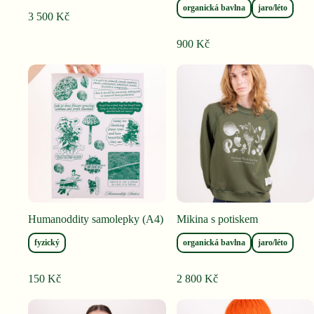
organická bavlna
jaro/léto
3 500
Kč
900
Kč
Humanoddity samolepky (A4)
Mikina s potiskem
fyzický
organická bavlna
jaro/léto
150
Kč
2 800
Kč