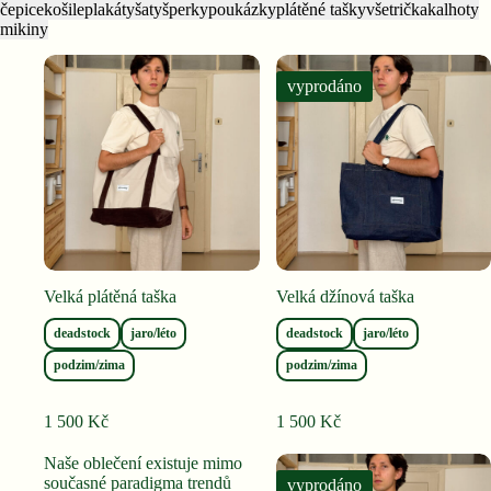
čepice
košile
plakáty
šaty
šperky
poukázky
plátěné tašky
vše
trička
kalhoty
mikiny
vyprodáno
Velká plátěná taška
Velká džínová taška
deadstock
jaro/léto
deadstock
jaro/léto
podzim/zima
podzim/zima
1 500
Kč
1 500
Kč
Naše oblečení existuje mimo
současné paradigma trendů
vyprodáno