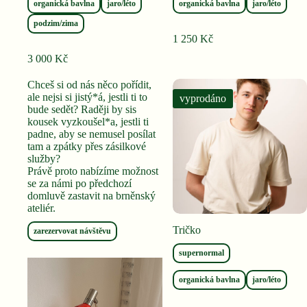
organická bavlna
jaro/léto
organická bavlna
jaro/léto
podzim/zima
1 250
Kč
3 000
Kč
Chceš si od nás něco pořídit,
ale nejsi si jistý*á, jestli ti to
vyprodáno
bude sedět? Raději by sis
kousek vyzkoušel*a, jestli ti
padne, aby se nemusel posílat
tam a zpátky přes zásilkové
služby?
Právě proto nabízíme možnost
se za námi po předchozí
domluvě zastavit na brněnský
ateliér.
Tričko
zarezervovat návštěvu
supernormal
organická bavlna
jaro/léto