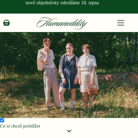
Skip
nové objednávky odesíláme 18. srpna
to
content
Shopping
cart
Co si chceš prohlížet