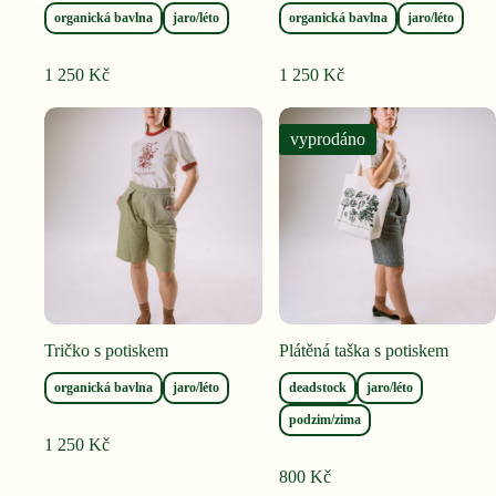
organická bavlna
jaro/léto
organická bavlna
jaro/léto
1 250
Kč
1 250
Kč
vyprodáno
Tričko s potiskem
Plátěná taška s potiskem
organická bavlna
jaro/léto
deadstock
jaro/léto
podzim/zima
1 250
Kč
800
Kč