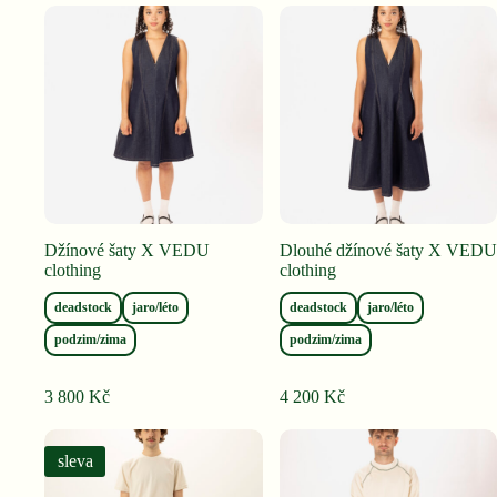
Džínové šaty X VEDU
Dlouhé džínové šaty X VEDU
clothing
clothing
deadstock
jaro/léto
deadstock
jaro/léto
podzim/zima
podzim/zima
3 800
Kč
4 200
Kč
sleva