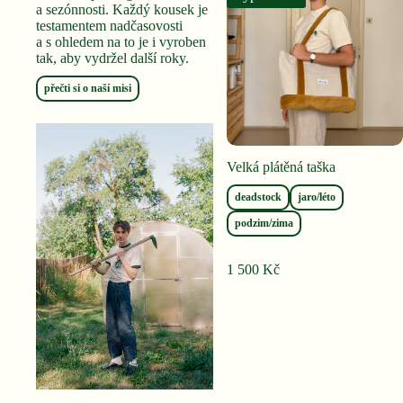
a sezónnosti. Každý kousek je
testamentem nadčasovosti
a s ohledem na to je i vyroben
tak, aby vydržel další roky.
přečti si o naší misi
Velká plátěná taška
deadstock
jaro/léto
podzim/zima
1 500
Kč