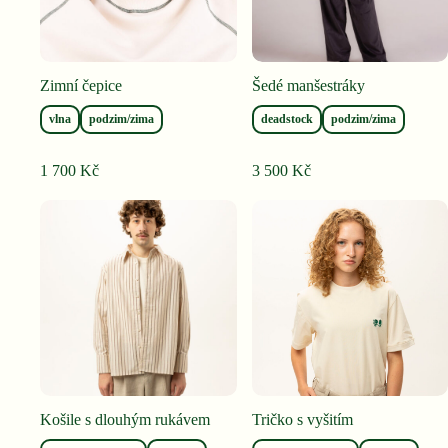
Zimní čepice
Šedé manšestráky
vlna
podzim/zima
deadstock
podzim/zima
1 700
Kč
3 500
Kč
Košile s dlouhým rukávem
Tričko s vyšitím