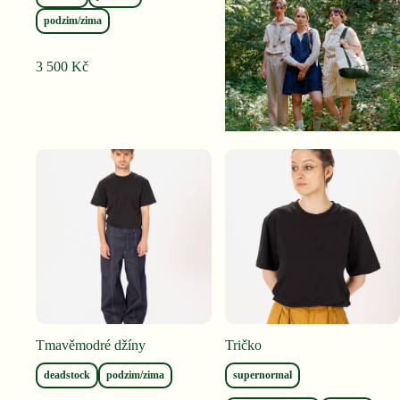
podzim/zima
3 500
Kč
Tmavěmodré džíny
Tričko
deadstock
podzim/zima
supernormal