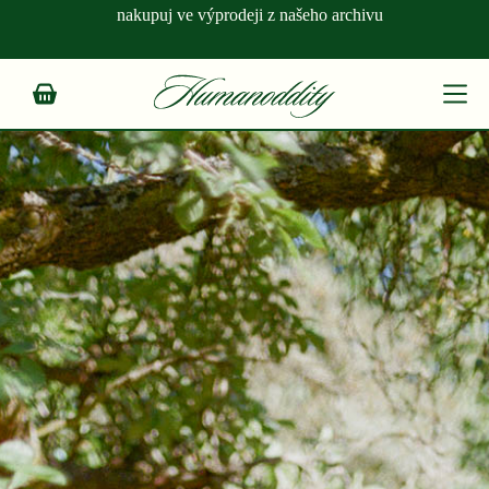
Skip
nakupuj ve výprodeji z našeho archivu
to
content
Shopping
cart