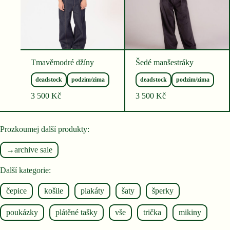
Tmavěmodré džíny
Šedé manšestráky
deadstock
podzim/zima
deadstock
podzim/zima
3 500
Kč
3 500
Kč
Prozkoumej další produkty:
→archive sale
Další kategorie:
čepice
košile
plakáty
šaty
šperky
poukázky
plátěné tašky
vše
trička
mikiny