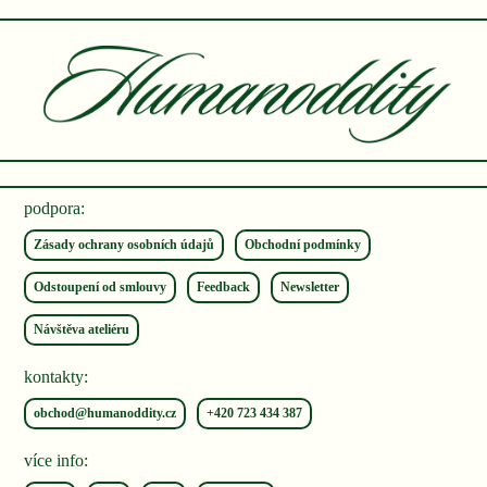
podpora:
Zásady ochrany osobních údajů
Obchodní podmínky
Odstoupení od smlouvy
Feedback
Newsletter
Návštěva ateliéru
kontakty:
obchod@humanoddity.cz
+420 ‭723 434 387‬
více info: