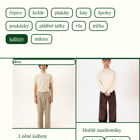
čepice
košile
plakáty
šaty
šperky
poukázky
plátěné tašky
vše
trička
kalhoty
mikiny
sleva
Hnědé manšestráky
Lněné kalhoty