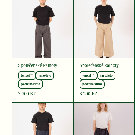
Společenské kalhoty
Společenské kalhoty
tencel™
jaro/léto
tencel™
jaro/léto
podzim/zima
podzim/zima
3 500
Kč
3 500
Kč