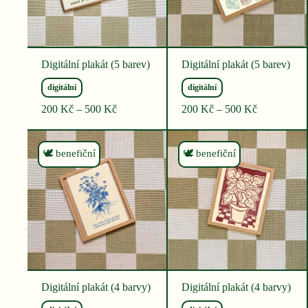
Digitální plakát (5 barev)
Digitální plakát (5 barev)
digitální
digitální
Rozpětí
Rozpětí
200
Kč
–
500
Kč
200
Kč
–
500
Kč
cen:
cen:
200 Kč
200 Kč
až
až
🕊 benefiční
🕊 benefiční
500 Kč
500 Kč
Digitální plakát (4 barvy)
Digitální plakát (4 barvy)