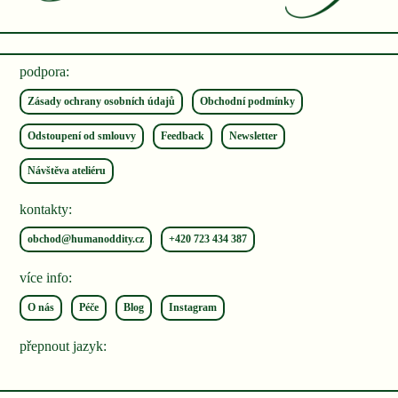
podpora:
Zásady ochrany osobních údajů
Obchodní podmínky
Odstoupení od smlouvy
Feedback
Newsletter
Návštěva ateliéru
kontakty:
obchod@humanoddity.cz
+420 ‭723 434 387‬
více info:
O nás
Péče
Blog
Instagram
přepnout jazyk: