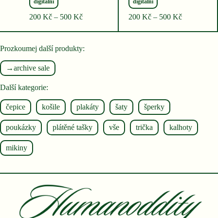
digitální
digitální
Rozpětí
Rozpětí
200
Kč
–
500
Kč
200
Kč
–
500
Kč
cen:
cen:
200 Kč
200 Kč
až
až
Prozkoumej další produkty:
500 Kč
500 Kč
→archive sale
Další kategorie:
čepice
košile
plakáty
šaty
šperky
poukázky
plátěné tašky
vše
trička
kalhoty
mikiny