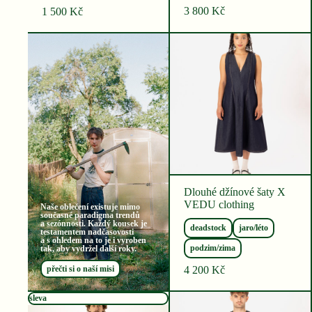
3 800
Kč
1 500
Kč
Dlouhé džínové šaty X
VEDU clothing
Naše oblečení existuje mimo
současné paradigma trendů
a sezónnosti. Každý kousek je
deadstock
jaro/léto
testamentem nadčasovosti
a s ohledem na to je i vyroben
podzim/zima
tak, aby vydržel další roky.
4 200
Kč
přečti si o naší misi
sleva