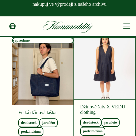
Skip
nakupuj ve výprodeji z našeho archivu
to
content
Shopping
cart
vyprodáno
Džínové šaty X VEDU
clothing
Velká džínová taška
deadstock
jaro/léto
deadstock
jaro/léto
podzim/zima
podzim/zima